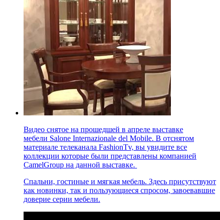
Видео снятое на прошедшей в апреле выставке
мебели Salone Internazionale del Mobile. В отснятом
материале телеканала FashionТv, вы увидите все
коллекции которые были представлены компанией
CamelGroup на данной выставке.
Спальни, гостиные и мягкая мебель. Здесь присутствуют
как новинки, так и пользующиеся спросом, завоевавшие
доверие серии мебели.