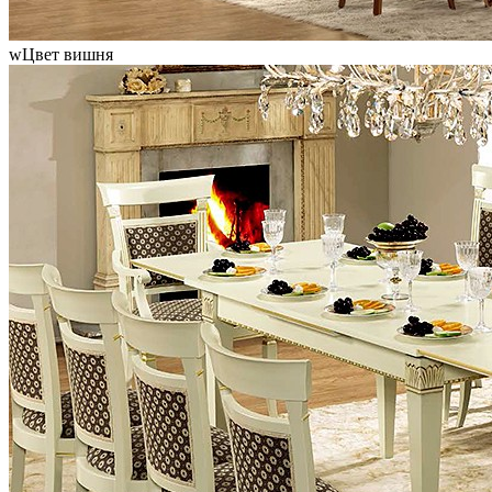
wЦвет вишня