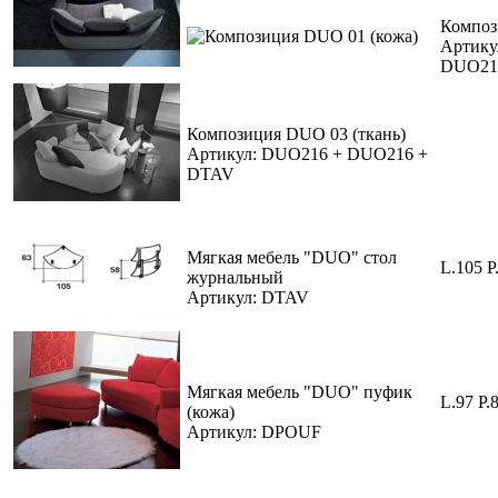
Композ
Артику
DUO21
Композиция DUO 03 (ткань)
Артикул: DUO216 + DUO216 +
DTAV
Мягкая мебель "DUO" стол
L.105 P
журнальный
Артикул: DTAV
Мягкая мебель "DUO" пуфик
L.97 P.
(кожа)
Артикул: DPOUF