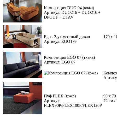
Композиция DUO 04 (кожа)
Артикул: DUO216 + DUO216 +
DPOUF + DTAV
Ego - 2-ух местный диван
179 х 1
Артикул: EGO179
Композиция EGO 07 (ткань)
Артикул: EGO 07
Композ
Артику
Пуф FLEX (кожа)
90 x 70
Артикул:
72 см /
FLEX90P/FLEX100P/FLEX120P