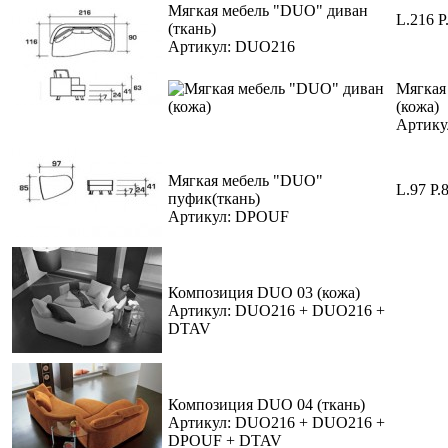
Мягкая мебель "DUO" диван
L.216 P
(ткань)
Артикул: DUO216
Мягкая
(кожа)
Артику
Мягкая мебель "DUO"
L.97 P.
пуфик(ткань)
Артикул: DPOUF
Композиция DUO 03 (кожа)
Артикул: DUO216 + DUO216 +
DTAV
Композиция DUO 04 (ткань)
Артикул: DUO216 + DUO216 +
DPOUF + DTAV