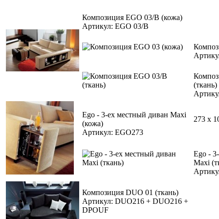
Композиция EGO 03/B (кожа)
Артикул: EGO 03/B
Композ
Артику
Композ
(ткань)
Артику
Ego - 3-ех местный диван Maxi
273 x 1
(кожа)
Артикул: EGO273
Ego - 3
Maxi (т
Артику
Композиция DUO 01 (ткань)
Артикул: DUO216 + DUO216 +
DPOUF