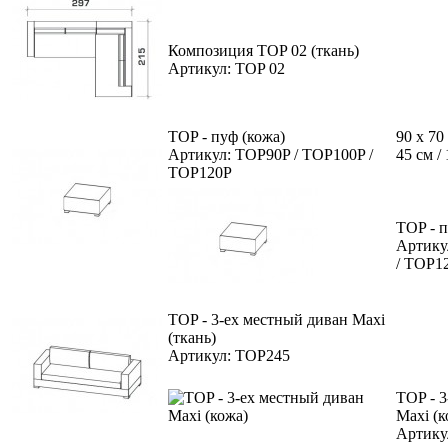
Композиция TOP 02 (ткань)
Артикул: TOP 02
TOP - пуф (кожа)
90 x 70
Артикул: TOP90P / TOP100P /
45 см /
TOP120P
TOP - п
Артику
/ TOP1
TOP - 3-ех местный диван Maxi
(ткань)
Артикул: TOP245
TOP - 
Maxi (к
Артику