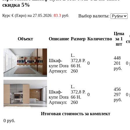
скидка 5%
Курс € (Евро) на 27.05.2026:
83.3
руб.
Выбор валюты:
Цена
Объект
Описание
Размер
Количество
за 1
с
шт
L.
448
Шкаф-
372,8 P.
0
201
0
купе Dora
66 H.
руб.
Артикул:
260
L.
456
Шкаф-
372,8 P.
0
297
0
купе Dora
66 H.
руб.
Артикул:
260
Итоговая стоимость за комплект
0
руб.