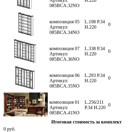
Артикул:
H.220
085BCA.32NO
композиция 05
L.198 P.34
0
Артикул:
H.220
085BCA.34NO
композиция 07
L.338 P.34
0
Артикул:
H.220
085BCA.36NO
композиция 06
L.293 P.34
0
Артикул:
H.220
085BCA.35NO
композиция 01
L.256/211
0
Артикул:
P.34 H.220
085BCA.41NO
Итоговая стоимость за комплект
0
руб.