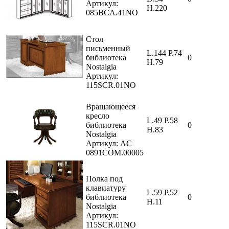
Артикул:
H.220
085BCA.41NO
Стол
письменный
L.144 P.74
библиотека
0
H.79
Nostalgia
Артикул:
115SCR.01NO
Вращающееся
кресло
L.49 P.58
библиотека
0
H.83
Nostalgia
Артикул: AC
0891COM.00005
Полка под
клавиатуру
L.59 P.52
библиотека
0
H.11
Nostalgia
Артикул:
115SCR.01NO