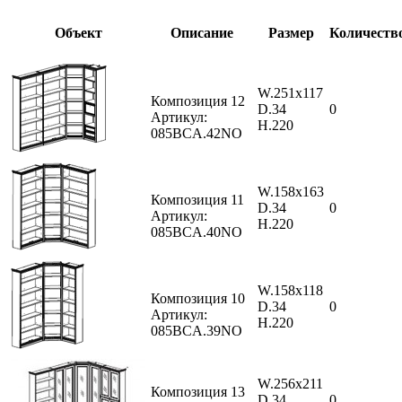
Объект
Описание
Размер
Количеств
W.251x117
Композиция 12
D.34
0
Артикул:
H.220
085BCA.42NO
W.158x163
Композиция 11
D.34
0
Артикул:
H.220
085BCA.40NO
W.158x118
Композиция 10
D.34
0
Артикул:
H.220
085BCA.39NO
W.256x211
Композиция 13
D.34
0