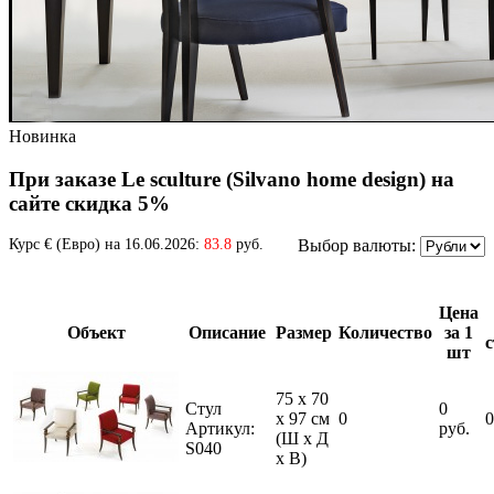
Новинка
При заказе Le sculture (Silvano home design) на
сайте скидка 5%
Курс € (Евро) на 16.06.2026:
83.8
руб.
Выбор валюты:
Цена
Объект
Описание
Размер
Количество
за 1
шт
75 x 70
Стул
0
x 97 см
0
0
Артикул:
руб.
(Ш х Д
S040
х В)