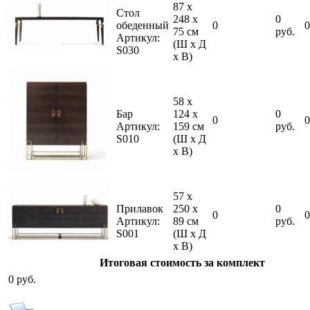
87 x
Стол
248 x
0
обеденный
0
0
75 см
руб.
Артикул:
(Ш х Д
S030
х В)
58 x
Бар
124 x
0
0
0
Артикул:
159 см
руб.
S010
(Ш х Д
х В)
57 x
Прилавок
250 x
0
0
0
Артикул:
89 см
руб.
S001
(Ш х Д
х В)
Итоговая стоимость за комплект
0
руб.