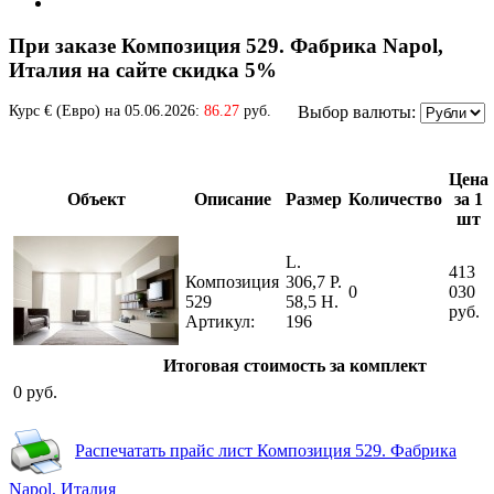
При заказе Композиция 529. Фабрика Napol,
Италия на сайте скидка 5%
Курс € (Евро) на 05.06.2026:
86.27
руб.
Выбор валюты:
Цена
Объект
Описание
Размер
Количество
за 1
шт
L.
413
Композиция
306,7 P.
0
030
529
58,5 H.
руб.
Артикул:
196
Итоговая стоимость за комплект
0
руб.
Распечатать прайс лист Композиция 529. Фабрика
Napol, Италия