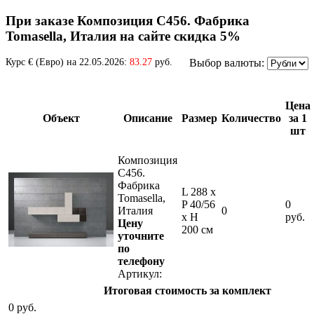
При заказе Композиция C456. Фабрика
Tomasella, Италия на сайте скидка 5%
Курс € (Евро) на 22.05.2026:
83.27
руб.
Выбор валюты:
Цена
Объект
Описание
Размер
Количество
за 1
шт
Композиция
C456.
Фабрика
L 288 x
Tomasella,
P 40/56
0
Италия
0
x Н
руб.
Цену
200 см
уточните
по
телефону
Артикул:
Итоговая стоимость за комплект
0
руб.