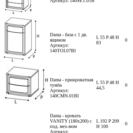
Артикул: 140SET.01B
Dama - база с 1 дв.
L 55 P 48 H
ящиком
0
83
Артикул:
140TOI.07BI
Dama - прикроватная
L 55 P 48 H
тумба
0
44,5
Артикул:
140CMN.01BI
Dama - кровать
VANITY (180x200) с
L 192 P 209
0
под. мех-мом
H 100
Артикул: