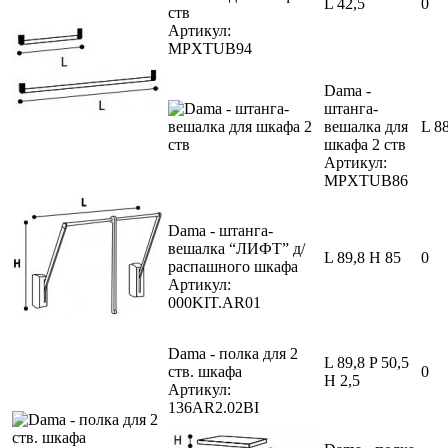
L 42,5
0
ств
Артикул:
MPXTUB94
Dama -
штанга-
вешалка для
L 8
шкафа 2 ств
Артикул:
MPXTUB86
Dama - штанга-
вешалка “ЛИФТ” д/
L 89,8 H 85
0
распашного шкафа
Артикул:
000KIT.AR01
Dama - полка для 2
L 89,8 P 50,5
ств. шкафа
0
H 2,5
Артикул:
136AR2.02BI