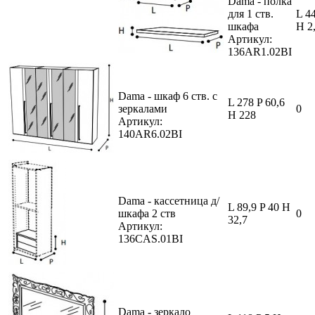
Dama - полка
для 1 ств.
L 44
шкафа
H 2
Артикул:
136AR1.02BI
Dama - шкаф 6 ств. с
L 278 P 60,6
зеркалами
0
H 228
Артикул:
140AR6.02BI
Dama - кассетница д/
L 89,9 P 40 H
шкафа 2 ств
0
32,7
Артикул:
136CAS.01BI
Dama - зеркало