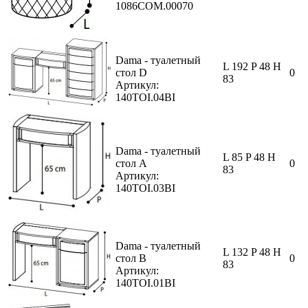
1086COM.00070
Dama - туалетный
L 192 P 48 H
стол D
0
83
Артикул:
140TOI.04BI
Dama - туалетный
L 85 P 48 H
стол А
0
83
Артикул:
140TOI.03BI
Dama - туалетный
L 132 P 48 H
стол B
0
83
Артикул:
140TOI.01BI