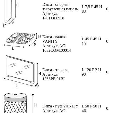
Dama - опорная
L 7,5 P 45 H
закругленная панель
0
83
Артикул:
140TOI.09BI
Dama - валик
L 45 P 45 H
VANITY
0
15
Артикул: AC
1032COM.00014
Dama - зеркало
L 120 P 2 H
0
Артикул:
90
136SPE.01BI
Dama - пуф VANITY
L 50 P 50 H
0
Артикул: AC
46