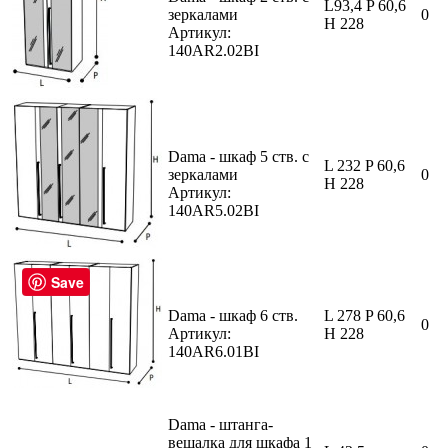
L93,4 P 60,6
зеркалами
0
H 228
Артикул:
140AR2.02BI
Dama - шкаф 5 ств. с
L 232 P 60,6
зеркалами
0
H 228
Артикул:
140AR5.02BI
Save
Dama - шкаф 6 ств.
L 278 P 60,6
0
Артикул:
H 228
140AR6.01BI
Dama - штанга-
вешалка для шкафа 1