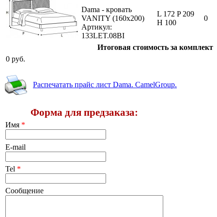
Dama - кровать
L 172 P 209
VANITY (160х200)
0
H 100
Артикул:
133LET.08BI
Итоговая стоимость за комплект
0
руб.
Распечатать прайс лист Dama. CamelGroup.
Форма для предзаказа:
Имя
*
E-mail
Tel
*
Сообщение