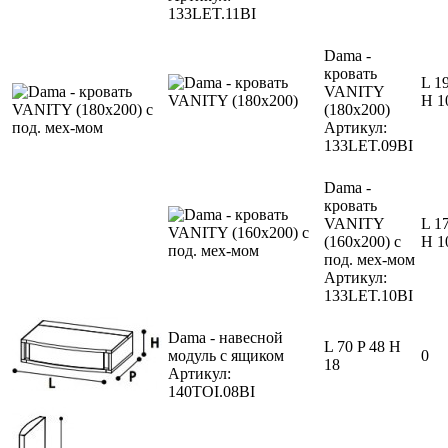
133LET.11BI
Dama -
кровать
L 1
VANITY
H 1
(180x200)
Артикул:
133LET.09BI
Dama -
кровать
VANITY
L 1
(160x200) с
H 1
под. мех-мом
Артикул:
133LET.10BI
Dama - навесной
L 70 P 48 H
модуль с ящиком
0
18
Артикул:
140TOI.08BI