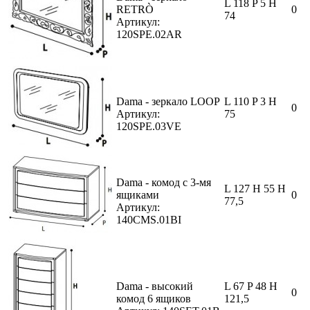
L 118 P 5 H
RETRÒ
0
74
Артикул:
120SPE.02AR
Dama - зеркало LOOP
L 110 P 3 H
0
Артикул:
75
120SPE.03VE
Dama - комод с 3-мя
L 127 H 55 H
ящиками
0
77,5
Артикул:
140CMS.01BI
Dama - высокий
L 67 P 48 H
0
комод 6 ящиков
121,5