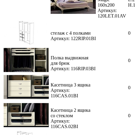
160х200
H.
Артикул:
120LET.01AV
стелаж с 4 полками
0
Артикул: 122RIP.01BI
Полка выдвижная
0
для брюк
Артикул: 116RIP.03BI
Касетница 3 ящика
0
Артикул:
116CAS.01BI
Касетница 2 ящика
со стеклом
0
Артикул:
116CAS.02BI