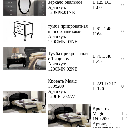
Зеркало овальное
L.125 D.3
0
Артикул:
H.80
120SPE.01NE
тумба прикроватная
L.61 D.48
mini с 2 ящиками
0
H.64
Артикул:
120CMN.05NE
Тумба прикроватная
L.76 D.48
с 1 ящиком
0
H.45
Артикул:
120CMN.02NE
Кровать Magic
L.221 D.217
180х200
0
H.120
Артикул:
120LET.02AV
Кровать
Magic
L.2
160х200
H.
Артикул: