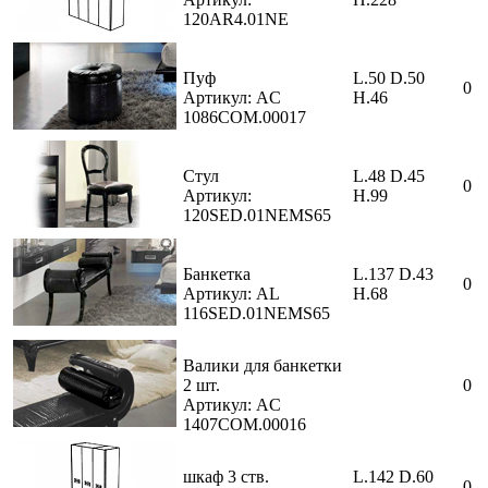
120AR4.01NE
Пуф
L.50 D.50
0
Артикул: AC
H.46
1086COM.00017
Стул
L.48 D.45
0
Артикул:
H.99
120SED.01NEMS65
Банкетка
L.137 D.43
0
Артикул: AL
H.68
116SED.01NEMS65
Валики для банкетки
2 шт.
0
Артикул: AC
1407COM.00016
шкаф 3 ств.
L.142 D.60
0