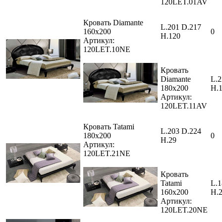
120LET.01AV
Кровать Diamante
L.201 D.217
160x200
0
H.120
Артикул:
120LET.10NE
Кровать
Diamante
L.2
180x200
H.
Артикул:
120LET.11AV
Кровать Tatami
L.203 D.224
180x200
0
H.29
Артикул:
120LET.21NE
Кровать
Tatami
L.1
160x200
H.
Артикул:
120LET.20NE