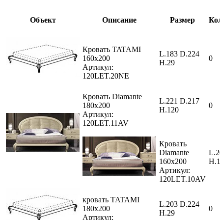
Объект
Описание
Размер
Ко
Кровать TATAMI
L.183 D.224
160х200
0
H.29
Артикул:
120LET.20NE
Кровать Diamante
L.221 D.217
180х200
0
H.120
Артикул:
120LET.11AV
Кровать
Diamante
L.2
160х200
H.
Артикул:
120LET.10AV
кровать TATAMI
L.203 D.224
180х200
0
H.29
Артикул: