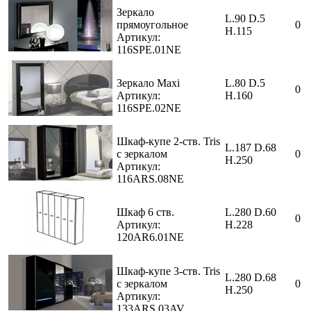
Зеркало
L.90 D.5
прямоугольное
0
H.115
Артикул:
116SPE.01NE
Зеркало Maxi
L.80 D.5
0
Артикул:
H.160
116SPE.02NE
Шкаф-купе 2-ств. Tris
L.187 D.68
с зеркалом
0
H.250
Артикул:
116ARS.08NE
Шкаф 6 ств.
L.280 D.60
0
Артикул:
H.228
120AR6.01NE
Шкаф-купе 3-ств. Tris
L.280 D.68
с зеркалом
0
H.250
Артикул:
133ARS.03AV