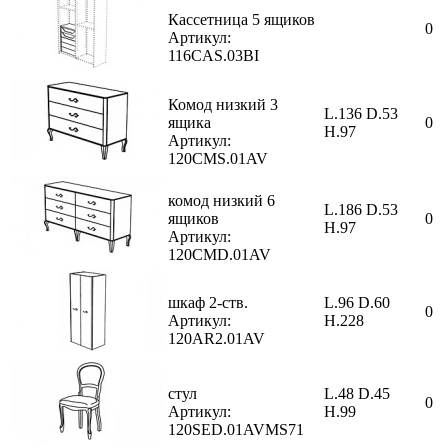
Кассетница 5 ящиков
0
Артикул:
116CAS.03BI
Комод низкий 3
L.136 D.53
ящика
0
H.97
Артикул:
120CMS.01AV
комод низкий 6
L.186 D.53
ящиков
0
H.97
Артикул:
120CMD.01AV
шкаф 2-ств.
L.96 D.60
0
Артикул:
H.228
120AR2.01AV
стул
L.48 D.45
0
Артикул:
H.99
120SED.01AVMS71